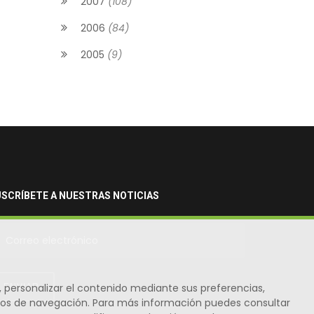
2007
(108)
2006
(84)
2005
(9)
SCRÍBETE A NUESTRAS NOTICIAS
b, personalizar el contenido mediante sus preferencias,
ENVIAR
bitos de navegación. Para más información puedes consultar