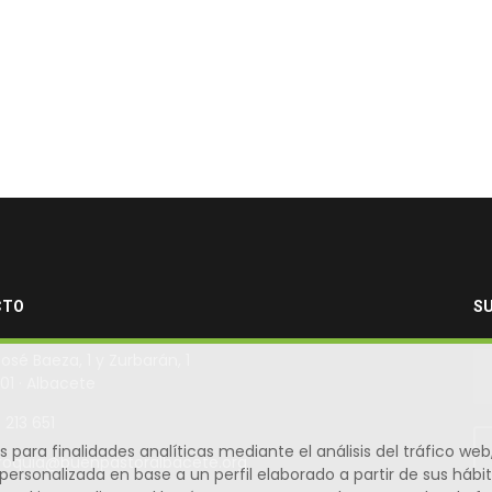
CTO
SU
José Baeza, 1 y Zurbarán, 1
01 · Albacete
 213 651
s para finalidades analíticas mediante el análisis del tráfico we
roquia@buenpastoralbacete.org
 personalizada en base a un perfil elaborado a partir de sus há