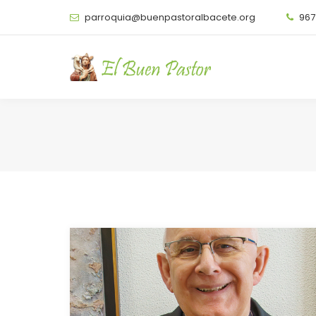
parroquia@buenpastoralbacete.org
967