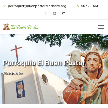
parroquia@buenpastoralbacete.org
967 213 651
Parroquia El Buen Pastor
Albacete