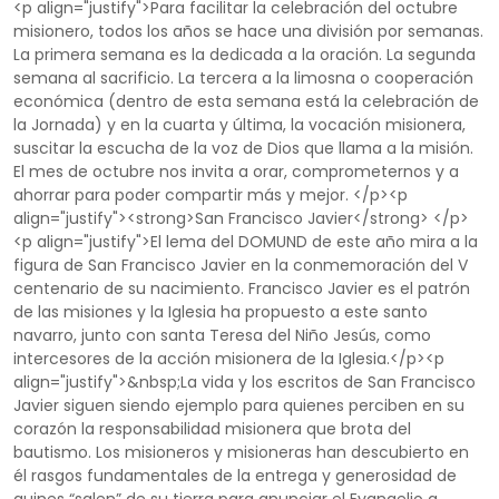
<p align="justify">Para facilitar la celebración del octubre
misionero, todos los años se hace una división por semanas.
La primera semana es la dedicada a la oración. La segunda
semana al sacrificio. La tercera a la limosna o cooperación
económica (dentro de esta semana está la celebración de
la Jornada) y en la cuarta y última, la vocación misionera,
suscitar la escucha de la voz de Dios que llama a la misión.
El mes de octubre nos invita a orar, comprometernos y a
ahorrar para poder compartir más y mejor. </p><p
align="justify"><strong>San Francisco Javier</strong> </p>
<p align="justify">El lema del DOMUND de este año mira a la
figura de San Francisco Javier en la conmemoración del V
centenario de su nacimiento. Francisco Javier es el patrón
de las misiones y la Iglesia ha propuesto a este santo
navarro, junto con santa Teresa del Niño Jesús, como
intercesores de la acción misionera de la Iglesia.</p><p
align="justify">&nbsp;La vida y los escritos de San Francisco
Javier siguen siendo ejemplo para quienes perciben en su
corazón la responsabilidad misionera que brota del
bautismo. Los misioneros y misioneras han descubierto en
él rasgos fundamentales de la entrega y generosidad de