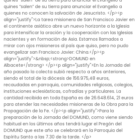
quines “salen” de su tierra para anunciar el Evangelio a
quines “salen” de su tierra para anunciar el Evangelio a
quienes no conocen la salvación de Jesucristo. </p><p
align="justify">La tarea misionera de San Francisco Javier en
el continente asiático abre un nuevo horizonte a la Iglesia
para intensificar la oración y la cooperación con las Iglesias
nacientes y en formación de Asia. Estamos llamados a
mirar con ojos misioneros al país que quiso, pero no pudo
evangelizar san Francisco Javier: China.</p><p
align="justify">&nbsp;<strong>DOMUND en
Albacete</strong> </p><p align="justify">En la Jornada del
año pasado la colecta subió respecto a años anteriores,
siendo el total de la diócesis de 156.975,48 euros,
recaudadas en parroquia, comunidades religiosas, colegios,
instituciones eclesiásticas, cofradías y particulares. La
cantidad recibida en toda España es de 26.648.614, 21 euros
para atender las necesidades misioneras de la Obra para la
Propagación de la Fe. </p><p align="justify">Para la
preparación de la Jornada del DOMUND, como viene siendo
habitual en los últimos años tendrá lugar el Pregón del
DOMUND que este año se celebrará en la Parroquia del
Espíritu Santo a las 7.30 de la tarde. </p>