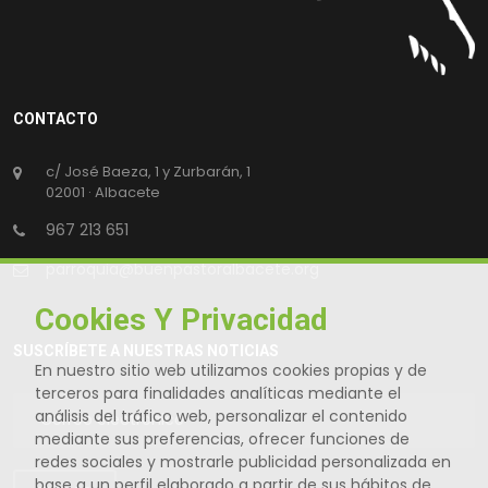
CONTACTO
c/ José Baeza, 1 y Zurbarán, 1
02001 · Albacete
967 213 651
parroquia@buenpastoralbacete.org
Cookies Y Privacidad
SUSCRÍBETE A NUESTRAS NOTICIAS
En nuestro sitio web utilizamos cookies propias y de
terceros para finalidades analíticas mediante el
análisis del tráfico web, personalizar el contenido
mediante sus preferencias, ofrecer funciones de
redes sociales y mostrarle publicidad personalizada en
base a un perfil elaborado a partir de sus hábitos de