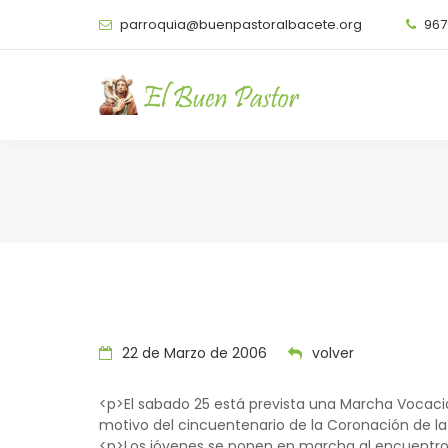
parroquia@buenpastoralbacete.org
967
22 de Marzo de 2006
volver
<p>El sabado 25 está prevista una Marcha Vocac
motivo del cincuentenario de la Coronación de la 
<p>Los jóvenes se ponen en marcha al encuentro d