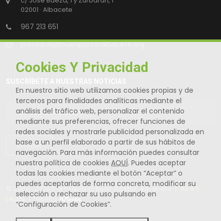
c/ José Baeza, 1 y Zurbarán, 1
02001 · Albacete
967 213 651
parroquia@buenpastoralbacete.org
Cookies Y Privacidad
SUSCRÍBETE A NUESTRAS NOTICIAS
En nuestro sitio web utilizamos cookies propias y de
terceros para finalidades analíticas mediante el
análisis del tráfico web, personalizar el contenido
mediante sus preferencias, ofrecer funciones de
redes sociales y mostrarle publicidad personalizada en
base a un perfil elaborado a partir de sus hábitos de
ENVIAR
navegación. Para más información puedes consultar
nuestra política de cookies
AQUÍ
. Puedes aceptar
todas las cookies mediante el botón “Aceptar” o
puedes aceptarlas de forma concreta, modificar su
Aviso
© 2006-2026 Parroquia El Buen Pastor. Albacete |
selección o rechazar su uso pulsando en
Legal
| Diseño
“Configuración de Cookies”.