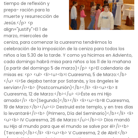
tiempo de reflexión y
prepa- ración para la
muerte y resurrección de
Jesús.</p> <p
align="justify">El 1 de
marzo, miercoles de
ceniza, para comenzar la cuaresma tendrémos la
celebración de la imposición de la ceniza para todos los
niños a las 5.30 de la tarde. Y como ya hicimos en Adviento,
cada domingo habrá misa para niños a las 11 de la mañana
(a partir del domingo 5 de marzo)</p> <p>El calendario de
misas es: <p> <ul> <li><u><b>I Cuaresma, 5 de Marzo:</b>
</u> <i>Se dejaba tentar por Satanás, y los ángeles le
servían</i><b> (Postcomunión)</b></li> <li><u><b> II
Cuaresma, 12 de Marzo:</b></u> <i>Éste es mi Hijo
amado</i> <b>(Segundo)</b></li> <li><u><b>III Cuaresma,
19 de Marzo:</b></u><i> Destruid este templo, y en tres días
lo levantaré</i><b> (Primero, Día del Seminario)</b></li> <li>
<u><b> IV Cuaresma, 26 de Marzo:</u></b><i> Dios mandó
su Hijo al mundo para que el mundo se salve por él</i><b>
(Tercero)</b></li> <li><u><b> V Cuaresma, 2 de Abril:</b>