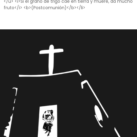
</u> <i>Si el grano de trigo cae en tierra y muere, da mucho
fruto</i> <b>(Postcomunión)</b></li>