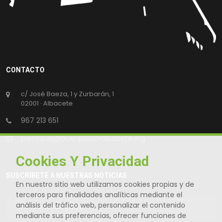
CONTACTO
c/ José Baeza, 1 y Zurbarán, 1
02001 · Albacete
967 213 651
parroquia@buenpastoralbacete.org
Cookies Y Privacidad
SUSCRÍBETE A NUESTRAS NOTICIAS
En nuestro sitio web utilizamos cookies propias y de
terceros para finalidades analíticas mediante el
análisis del tráfico web, personalizar el contenido
mediante sus preferencias, ofrecer funciones de